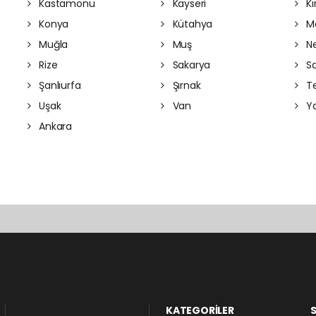
Kastamonu
Kayseri
Kı
Konya
Kütahya
Ma
Muğla
Muş
Ne
Rize
Sakarya
S
Şanlıurfa
Şırnak
Te
Uşak
Van
Ya
Ankara
KATEGORİLER
S