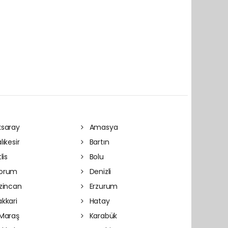
saray
Amasya
lıkesir
Bartın
lis
Bolu
orum
Denizli
zincan
Erzurum
kkari
Hatay
Maraş
Karabük