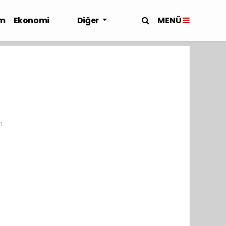
MENÜ
m
Ekonomi
Diğer
i