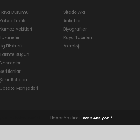
Hava Durumu
Sitede Ara
Yol ve Trafik
Anketler
Namaz Vakitleri
Biyografiler
Eczaneler
Rüya Tabirleri
Lig Fikstürü
Astroloji
Tarihte Bugün
Sinemalar
Seri İlanlar
Şehir Rehberi
Gazete Manşetleri
yazılım
haber script
Haber Yazılımı:
Web Aksiyon ®