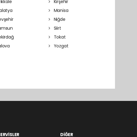
rıkkale
Kırşehir
latya
Manisa
vşehir
Niğde
amsun
Siirt
kirdağ
Tokat
lova
Yozgat
ERVİSLER
DİĞER