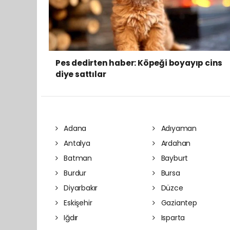
Pes dedirten haber: Köpeği boyayıp cins
diye sattılar
Adana
Adıyaman
Antalya
Ardahan
Batman
Bayburt
Burdur
Bursa
Diyarbakır
Düzce
Eskişehir
Gaziantep
Iğdır
Isparta