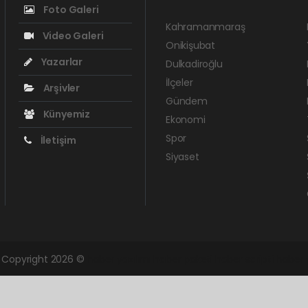
Foto Galeri
Kahramanmaraş
Video Galeri
Onikişubat
Yazarlar
Dulkadiroğlu
İlçeler
Arşivler
Gündem
Künyemiz
Ekonomi
Spor
İletişim
Siyaset
. Copyright 2026 ©
haber yazılımı
haber paketi
haber scripti
haber 