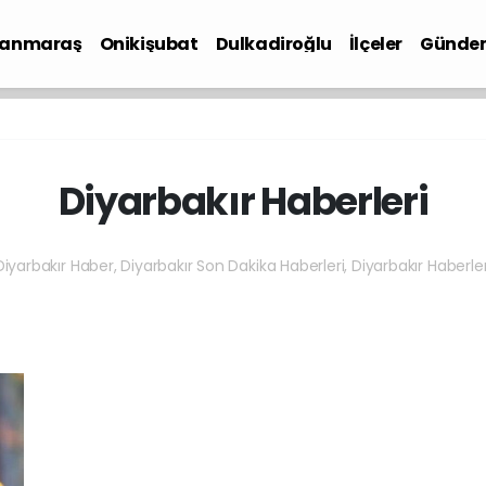
anmaraş
Onikişubat
Dulkadiroğlu
İlçeler
Günde
iyaset
Diyarbakır Haberleri
Diyarbakır Haber, Diyarbakır Son Dakika Haberleri, Diyarbakır Haberler