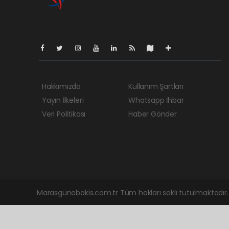
Hakkımızda
Kullanım Şartları
Yayın İlkeleri
Whatsapp İhbar
Veri Politikası
Haber Gönder
Marasgunebakis.com.tr Tüm hakları saklı tutulmaktadır