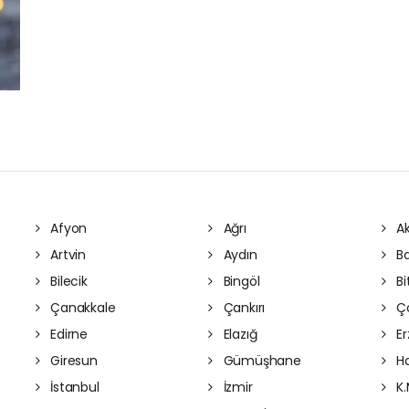
Afyon
Ağrı
Ak
Artvin
Aydın
Ba
Bilecik
Bingöl
Bit
Çanakkale
Çankırı
Ç
Edirne
Elazığ
Er
Giresun
Gümüşhane
Ha
İstanbul
İzmir
K.