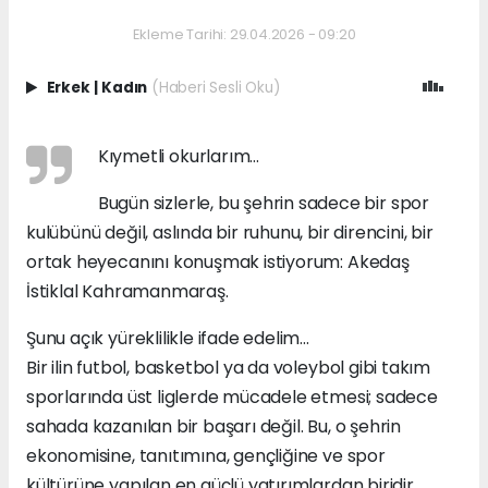
Ekleme Tarihi: 29.04.2026 - 09:20
Erkek
|
Kadın
(Haberi Sesli Oku)
Kıymetli okurlarım…
Bugün sizlerle, bu şehrin sadece bir spor
kulübünü değil, aslında bir ruhunu, bir direncini, bir
ortak heyecanını konuşmak istiyorum: Akedaş
İstiklal Kahramanmaraş.
Şunu açık yüreklilikle ifade edelim…
Bir ilin futbol, basketbol ya da voleybol gibi takım
sporlarında üst liglerde mücadele etmesi; sadece
sahada kazanılan bir başarı değil. Bu, o şehrin
ekonomisine, tanıtımına, gençliğine ve spor
kültürüne yapılan en güçlü yatırımlardan biridir.