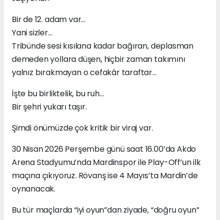
Bir de 12. adam var…
Yani sizler…
Tribünde sesi kısılana kadar bağıran, deplasman
demeden yollara düşen, hiçbir zaman takımını
yalnız bırakmayan o cefakâr taraftar…
İşte bu birliktelik, bu ruh…
Bir şehri yukarı taşır.
Şimdi önümüzde çok kritik bir viraj var.
30 Nisan 2026 Perşembe günü saat 16.00’da Akdo
Arena Stadyumu’nda Mardinspor ile Play-Off’un ilk
maçına çıkıyoruz. Rövanş ise 4 Mayıs’ta Mardin’de
oynanacak.
Bu tür maçlarda “iyi oyun”dan ziyade, “doğru oyun”