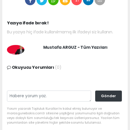
Yazıya ifade bırak !
Bu yazıya hiç ifade kullanılmamış ilk ifadeyi siz kullanın.
Mustafa ARGUZ - Tüm Yazıları
Okuyucu Yorumları
(0)
Gönder
Yorum yazarak Topluluk Kuralları’nı kabul etmiş bulunuyor ve
marasgunebakis.com.tr sitesine yaptığınız yorumunuzla ilgili doğrudan
veya dolaylı tüm sorumluluğu tek başınıza üstleniyorsunuz. Yazılan tüm
yorumlardan site yönetimi hiçbir şekilde sorumlu tutulamaz.