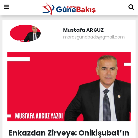
Mustafa ARGUZ
marasgunebakis@gmail.com
Enkazdan Zirveye: Onikişubat’ın