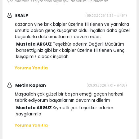
yorumlardan site yönetimi hiçbir şekilde sorumlu tutulamaz.
ERALP
(09.03.2026 13:36 - #484)
Kazanan yine kırık kalpler üzerine filizlenen ve yarınlara
umutla bakan genç kuşağımız oldu. İnşallah daha güzel
başarılarla dolu umutlarımız devam eder.
Mustafa ARGUZ
Teşekkür ederim Değerli Müdürüm
bahsettiğiniz gibi kırık kalpler üzerine filizlenen Genç
kuşagımiz olacak inşallah
Yorumu Yanıtla
Metin Kaplan
(09.03.2026 17:01 - #485)
Maşaallah çok güzel bir başarı emeği geçen herkesi
tebrik ediyorum başarılarının devamını dilerim
Mustafa ARGUZ
Kıymetli çok teşekkür ederim
saygılarımla
Yorumu Yanıtla