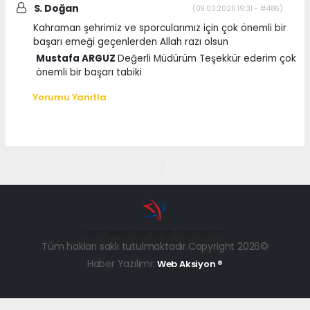
S. Doğan
(09.03.2026 19:31 - #486)
Kahraman şehrimiz ve sporcularımız için çok önemli bir
başarı emeği geçenlerden Allah razı olsun
Mustafa ARGUZ
Değerli Müdürüm Teşekkür ederim çok
önemli bir başarı tabiki
Yorumu Yanıtla
haber paketi
haber scripti
haber yazılımı
Tüm hakları saklı tutulmaktadır.Copyright 2026©
Haber Yazılımı:
Web Aksiyon ®