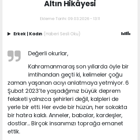
Altın Hikâyesi
Ekleme Tarihi: 09.03.2026 - 13:11
Erkek
|
Kadın
(Haberi Sesli Oku)
Değerli okurlar,
Kahramanmaraş son yıllarda öyle bir
imtihandan geçti ki, kelimeler çoğu
zaman yaşanan acıyı anlatmaya yetmiyor. 6
Şubat 2023’te yaşadığımız büyük deprem
felaketi yalnızca şehirleri değil, kalpleri de
yerle bir etti. Her evde bir hüzün, her sokakta
bir hatıra kaldı. Anneler, babalar, kardeşler,
dostlar… Birçok insanımızı toprağa emanet
ettik.