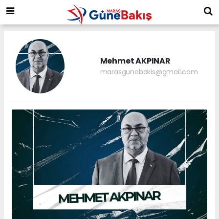
Mehmet AKPINAR
marasgunebakis@gmail.com