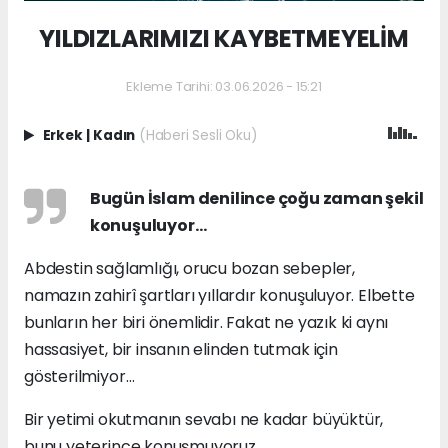
YILDIZLARIMIZI KAYBETMEYELİM
Ekleme Tarihi: 03.06.2026 - 15:21
Erkek
|
Kadın
(Haberi Sesli Oku)
Bugün İslam denilince çoğu zaman şekil
konuşuluyor…
Abdestin sağlamlığı, orucu bozan sebepler,
namazın zahirî şartları yıllardır konuşuluyor. Elbette
bunların her biri önemlidir. Fakat ne yazık ki aynı
hassasiyet, bir insanın elinden tutmak için
gösterilmiyor…
Bir yetimi okutmanın sevabı ne kadar büyüktür,
bunu yeterince konuşmuyoruz…