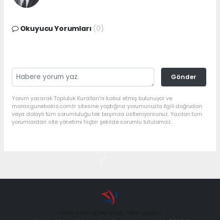
Okuyucu Yorumları
(0)
Gönder
Yorum yazarak Topluluk Kuralları’nı kabul etmiş bulunuyor ve
marasgunebakis.com.tr sitesine yaptığınız yorumunuzla ilgili doğrudan
veya dolaylı tüm sorumluluğu tek başınıza üstleniyorsunuz. Yazılan tüm
yorumlardan site yönetimi hiçbir şekilde sorumlu tutulamaz.
haber paketi
haber scripti
haber yazılımı