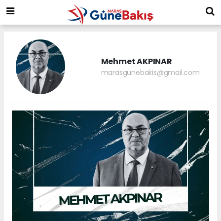
Mehmet AKPINAR
marasgunebakis@gmail.com