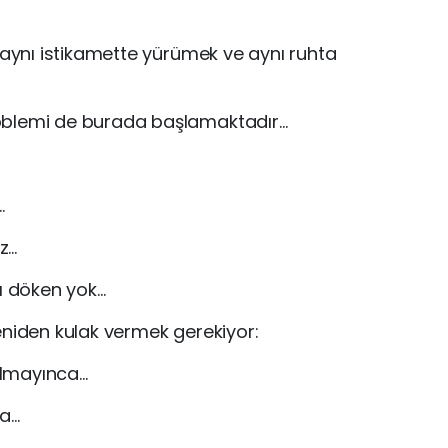
 aynı istikamette yürümek ve aynı ruhta
oblemi de burada başlamaktadır…
…
z…
 döken yok…
eniden kulak vermek gerekiyor:
olmayınca…
ca…