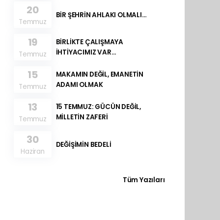
20
BİR ŞEHRİN AHLAKI OLMALI…
Temmuz
19
BİRLİKTE ÇALIŞMAYA
İHTİYACIMIZ VAR…
Temmuz
15
MAKAMIN DEĞİL, EMANETİN
ADAMI OLMAK
Temmuz
13
15 TEMMUZ: GÜCÜN DEĞİL,
MİLLETİN ZAFERİ
Temmuz
30
DEĞİŞİMİN BEDELİ
Haziran
Tüm Yazıları