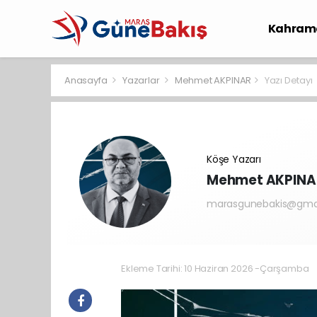
Kahram
Spor
S
Anasayfa
Yazarlar
Mehmet AKPINAR
Yazı Detayı
Köşe Yazarı
Mehmet AKPINA
marasgunebakis@gma
Ekleme Tarihi: 10 Haziran 2026 -Çarşamba