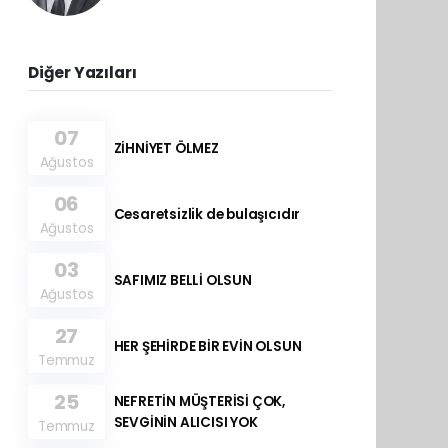
Diğer Yazıları
07
ZİHNİYET ÖLMEZ
Ağustos
06
Cesaretsizlik de bulaşıcıdır
Ağustos
03
SAFIMIZ BELLİ OLSUN
Ağustos
27
HER ŞEHİRDE BİR EVİN OLSUN
Temmuz
25
NEFRETİN MÜŞTERİSİ ÇOK,
SEVGİNİN ALICISI YOK
Temmuz