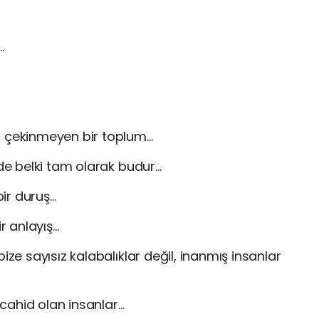
…
n çekinmeyen bir toplum…
 de belki tam olarak budur…
bir duruş…
ir anlayış…
ize sayısız kalabalıklar değil, inanmış insanlar
cahid olan insanlar…