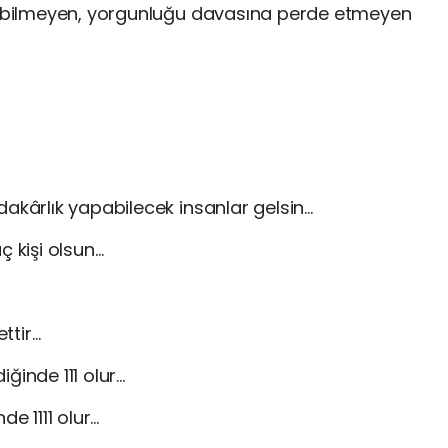
ir bilmeyen, yorgunluğu davasına perde etmeyen
dakârlık yapabilecek insanlar gelsin…
ç kişi olsun…
ettir…
ğinde 111 olur…
de 1111 olur…