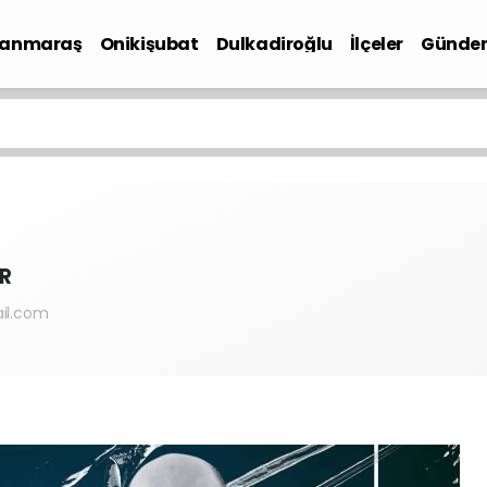
anmaraş
Onikişubat
Dulkadiroğlu
İlçeler
Günde
iyaset
R
il.com