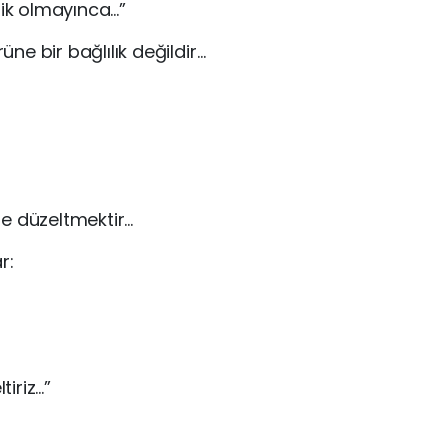
ik olmayınca…”
e bir bağlılık değildir…
e düzeltmektir…
r:
tiriz…”