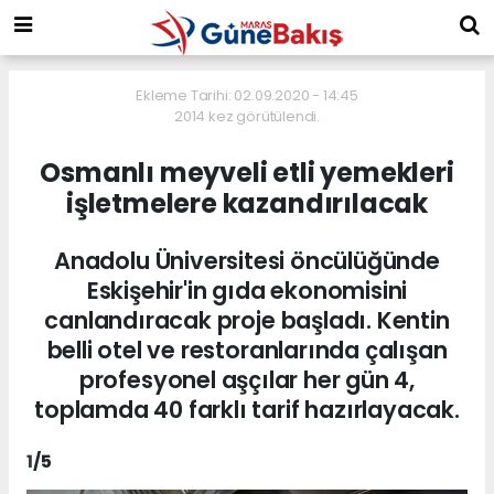
Ekleme Tarihi: 02.09.2020 - 14:45
2014 kez görütülendi.
Osmanlı meyveli etli yemekleri
işletmelere kazandırılacak
Anadolu Üniversitesi öncülüğünde
Eskişehir'in gıda ekonomisini
canlandıracak proje başladı. Kentin
belli otel ve restoranlarında çalışan
profesyonel aşçılar her gün 4,
toplamda 40 farklı tarif hazırlayacak.
1
/5